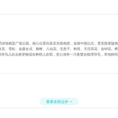
式绿地都是广场公园。核心位置在延安东路南面，金陵中路以北，普安路黄陂南
含笑、雪松、金森女贞、柳树、八仙花、无患子、构骨、天目琼花、金钟花、榉
喜鹊等鸟儿在丛林穿梭或在树梢上欢唱，赏心湖有一只夜鹭在梳理羽毛，草地林
查看全部点评
