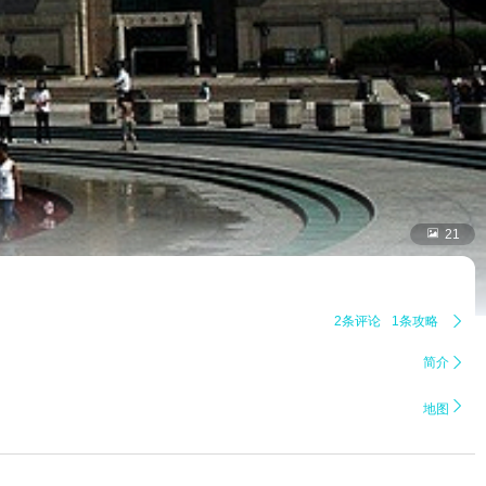

21
2条评论
1条攻略

简介


地图