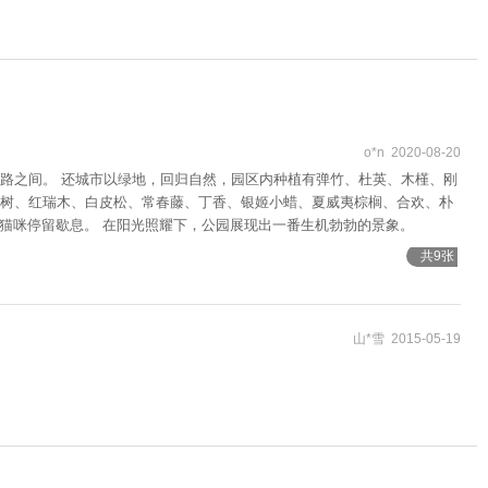
o*n 2020-08-20
路之间。 还城市以绿地，回归自然，园区内种植有弹竹、杜英、木槿、刚
树、红瑞木、白皮松、常春藤、丁香、银姬小蜡、夏威夷棕榈、合欢、朴
间猫咪停留歇息。 在阳光照耀下，公园展现出一番生机勃勃的景象。
共9张
山*雪 2015-05-19