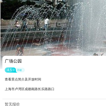
广场公园
4.5
分
不错
查看景点简介及开放时间
上海市卢湾区成都南路长乐路路口
暂无报价