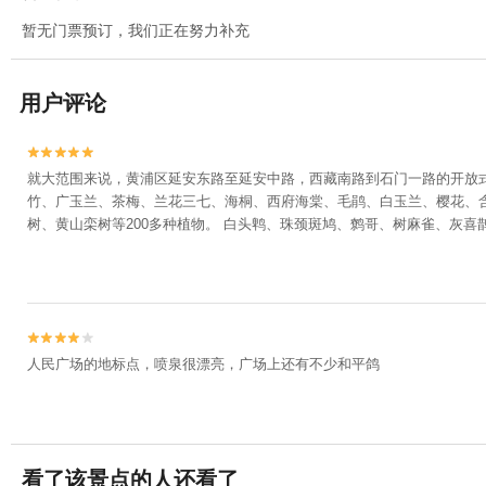
暂无门票预订，我们正在努力补充
用户评论


就大范围来说，黄浦区延安东路至延安中路，西藏南路到石门一路的开放
竹、广玉兰、茶梅、兰花三七、海桐、西府海棠、毛鹃、白玉兰、樱花、
树、黄山栾树等200多种植物。 白头鹎、珠颈斑鸠、鹩哥、树麻雀、灰


人民广场的地标点，喷泉很漂亮，广场上还有不少和平鸽
看了该景点的人还看了