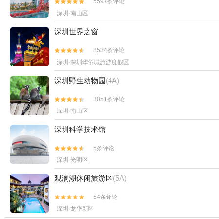
5597条评论


深圳·南山区
深圳世界之窗
8534条评论


深圳·深圳华侨城旅游度假区
深圳野生动物园
(4A)
3051条评论


深圳·南山区
深圳科学技术馆
5条评论


深圳·光明区
观澜湖休闲旅游区
(5A)
54条评论


深圳·龙华新区