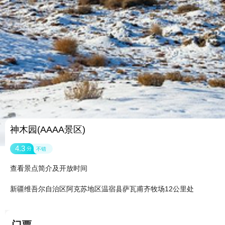
神木园(AAAA景区)
4.3
分
不错
查看景点简介及开放时间
新疆维吾尔自治区阿克苏地区温宿县萨瓦甫齐牧场12公里处