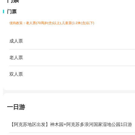
门票
门票
优待政策：老人票(70周岁(含)以上),儿童票(1.2米(含)以下)
成人票
老人票
双人票
一日游
【阿克苏地区出发】神木园+阿克苏多浪河国家湿地公园1日游