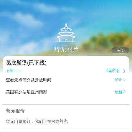


1
葛底斯堡(已下线)
0条评论

暂无点评
查看景点简介及开放时间
简介


美国宾夕法尼亚州南部
地图
暂无报价
暂无门票预订，我们正在努力补充