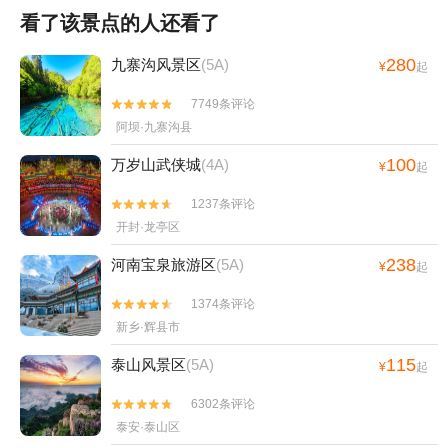
看了该景点的人还看了
280
九寨沟风景区
(5A)
¥
起
7749条评论


阿坝·九寨沟县
100
万岁山武侠城
(4A)
¥
起
1237条评论


开封·龙亭区
238
河南宝泉旅游区
(5A)
¥
起
1374条评论


新乡·辉县市
115
泰山风景区
(5A)
¥
起
6302条评论


泰安·泰山区