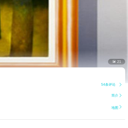

21
54条评论

简介


地图