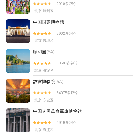
3910条评论


北京·通州区
中国国家博物馆
5902条评论


北京·东城区
颐和园
(5A)
33691条评论


北京·海淀区
故宫博物院
(5A)
54075条评论


北京·东城区
中国人民革命军事博物馆
1919条评论


北京·海淀区