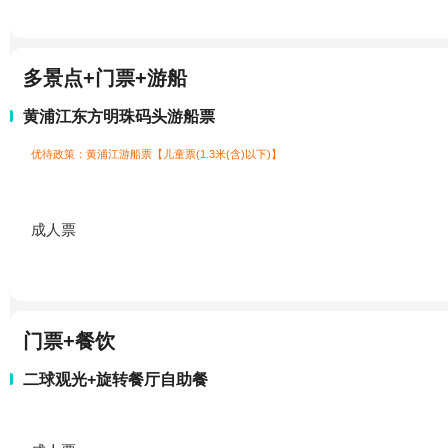
多景点+门票+游船
黄浦江东方明珠码头游船票
优待政策：黄浦江游船票【儿童票(1.3米(含)以下)】
成人票
门票+餐饮
二球观光+旋转餐厅自助餐