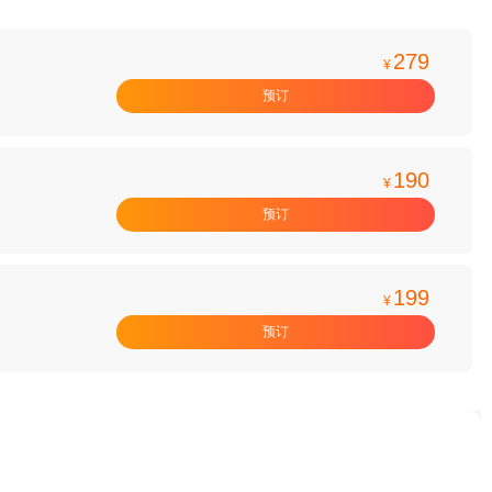
279
¥
预订
190
¥
预订
199
¥
预订