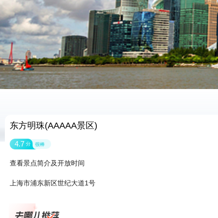
东方明珠(AAAAA景区)
4.7
分
很棒
查看景点简介及开放时间
上海市浦东新区世纪大道1号