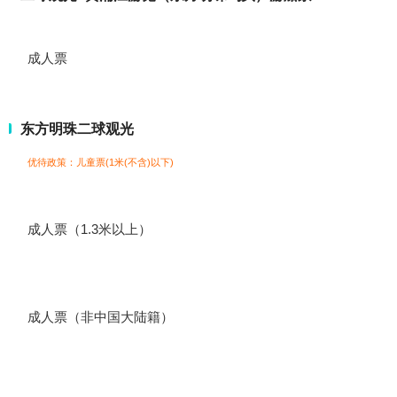
成人票
东方明珠二球观光
优待政策：儿童票(1米(不含)以下)
成人票（1.3米以上）
成人票（非中国大陆籍）