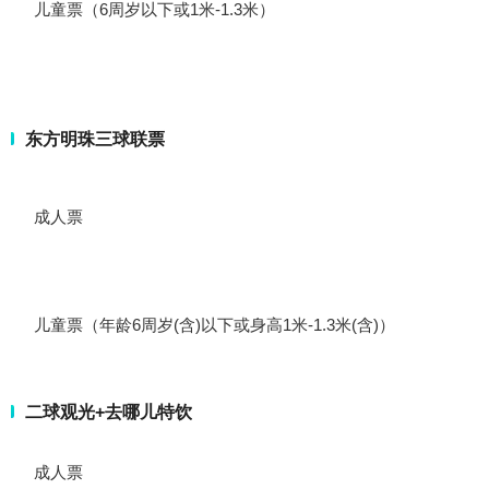
儿童票（6周岁以下或1米-1.3米）
东方明珠三球联票
成人票
儿童票（年龄6周岁(含)以下或身高1米-1.3米(含)）
二球观光+去哪儿特饮
成人票