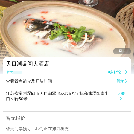


2
天目湖鼎阊大酒店
0条评论

暂无点评
查看景点简介及开放时间
简介

江苏省常州溧阳市天目湖翠屏花园5号宁杭高速溧阳南出
地图
口左转50米

暂无报价
暂无门票预订，我们正在努力补充