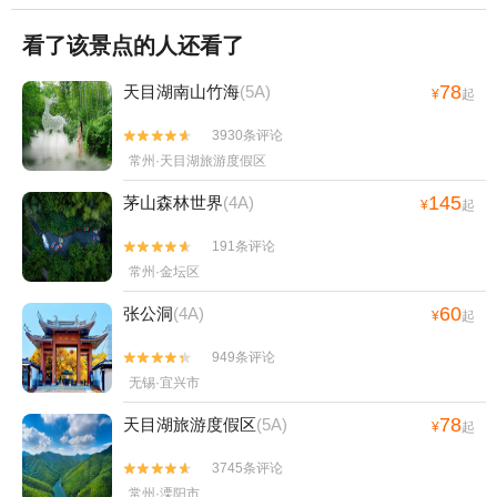
看了该景点的人还看了
78
天目湖南山竹海
(5A)
¥
起
3930条评论


常州·天目湖旅游度假区
145
茅山森林世界
(4A)
¥
起
191条评论


常州·金坛区
60
张公洞
(4A)
¥
起
949条评论


无锡·宜兴市
78
天目湖旅游度假区
(5A)
¥
起
3745条评论


常州·溧阳市