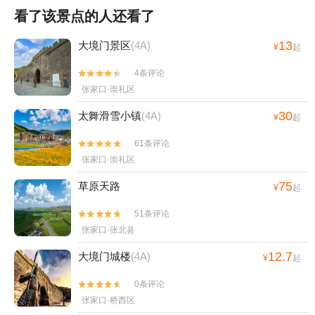
看了该景点的人还看了
13
大境门景区
(4A)
¥
起
4条评论


张家口·崇礼区
30
太舞滑雪小镇
(4A)
¥
起
61条评论


张家口·崇礼区
75
草原天路
¥
起
51条评论


张家口·张北县
12.7
大境门城楼
(4A)
¥
起
0条评论


张家口·桥西区