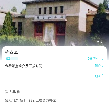


1
桥西区
0条评论

暂无点评
查看景点简介及开放时间
简介


地图
暂无报价
暂无门票预订，我们正在努力补充