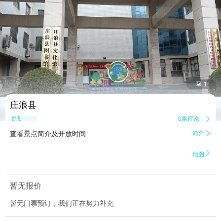


1
庄浪县
0条评论

暂无点评
查看景点简介及开放时间
简介


地图
暂无报价
暂无门票预订，我们正在努力补充