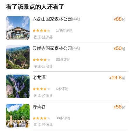
看了该景点的人还看了
88
六盘山国家森林公园
(4A)
¥
起
179条评论


固原·泾源县
50
云崖寺国家森林公园
(4A)
¥
起
33条评论


平凉·庄浪县
19.8
老龙潭
¥
起
4条评论


固原·泾源县
58
野荷谷
¥
起
39条评论


固原·泾源县