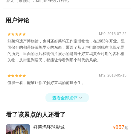
暂无门票预订，我们正在努力补充
用户评论
M*0 2018-07-22


好莱坞遗产博物馆，也叫还好莱坞工作室博物馆，在1983年开业。里
面保存的都是好莱坞早期的东西，覆盖了从无声电影到现在电影发展
的历史。里面的照片和明信片展示的是属于好莱坞黄金时期的各种相
关物，从街道到居民，都能让你看到那个时代的风貌。
M*2 2018-05-15


值得一看，能够让你了解好莱坞的前世今生。
查看全部点评

看了该景点的人还看了
857
好莱坞环球影城
¥
起