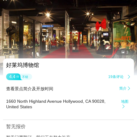


3
好莱坞博物馆
4.4
19条评论

分
不错
查看景点简介及开放时间
简介

1660 North Highland Avenue Hollywood, CA 90028,
地图
United States

暂无报价