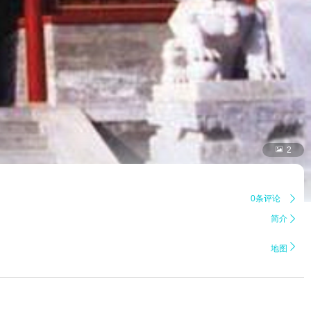

2
0条评论

简介


地图