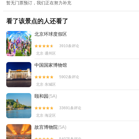
暂无门票预订，我们正在努力补充
看了该景点的人还看了
北京环球度假区
3910条评论


北京·通州区
中国国家博物馆
5902条评论


北京·东城区
颐和园
(5A)
33691条评论


北京·海淀区
故宫博物院
(5A)