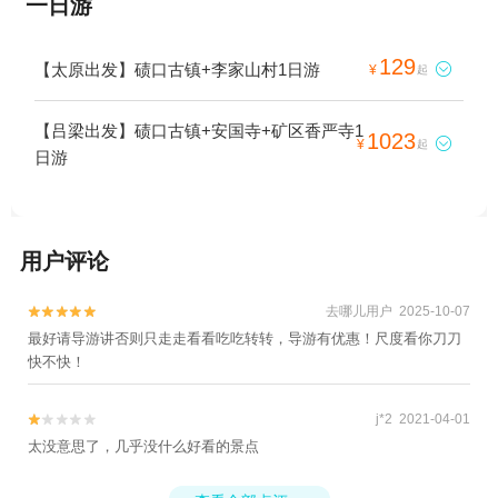
一日游
129
【太原出发】碛口古镇+李家山村1日游

¥
起
【吕梁出发】碛口古镇+安国寺+矿区香严寺1
1023

¥
起
日游
用户评论
去哪儿用户 2025-10-07


最好请导游讲否则只走走看看吃吃转转，导游有优惠！尺度看你刀刀
快不快！
j*2 2021-04-01


太没意思了，几乎没什么好看的景点