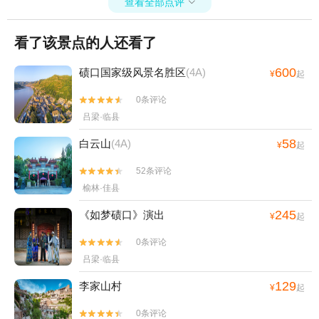
查看全部点评

看了该景点的人还看了
600
碛口国家级风景名胜区
(4A)
¥
起
0条评论


吕梁·临县
58
白云山
(4A)
¥
起
52条评论


榆林·佳县
245
《如梦碛口》演出
¥
起
0条评论


吕梁·临县
129
李家山村
¥
起
0条评论

