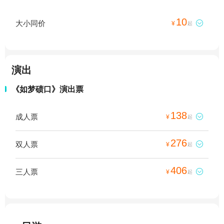
10
大小同价

¥
起
演出
《如梦碛口》演出票
138
成人票

¥
起
276
双人票

¥
起
406
三人票

¥
起