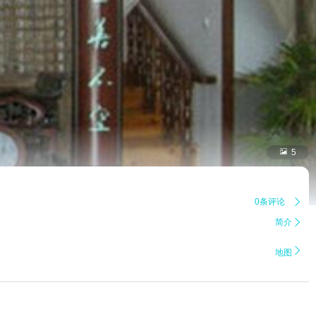

5
0条评论

简介


地图