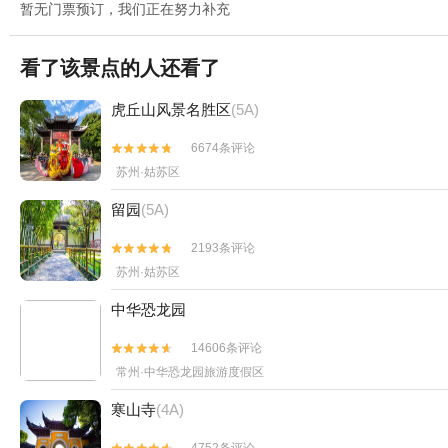
暂无门票预订，我们正在努力补充
看了该景点的人还看了
虎丘山风景名胜区
(5A)
6674条评论


苏州·姑苏区
留园
(5A)
2193条评论


苏州·姑苏区
中华恐龙园
14606条评论


常州·中华恐龙园旅游度假区
寒山寺
(4A)