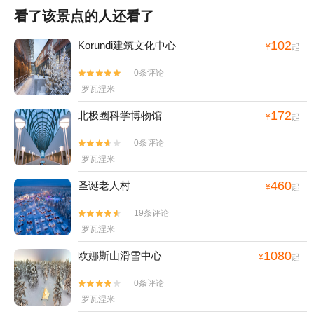
看了该景点的人还看了
102
Korundi建筑文化中心
¥
起
0条评论


罗瓦涅米
172
北极圈科学博物馆
¥
起
0条评论


罗瓦涅米
460
圣诞老人村
¥
起
19条评论


罗瓦涅米
1080
欧娜斯山滑雪中心
¥
起
0条评论


罗瓦涅米