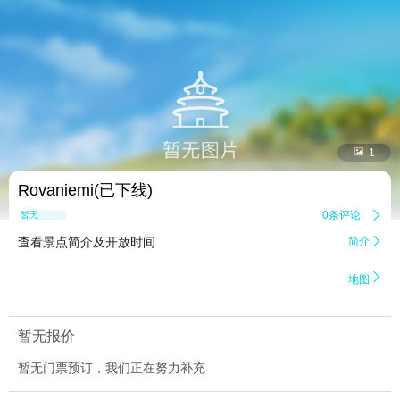


1
Rovaniemi(已下线)
0条评论

暂无点评
查看景点简介及开放时间
简介


地图
暂无报价
暂无门票预订，我们正在努力补充