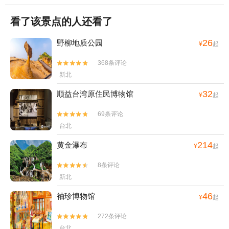
看了该景点的人还看了
26
野柳地质公园
¥
起
368条评论


新北
32
顺益台湾原住民博物馆
¥
起
69条评论


台北
214
黄金瀑布
¥
起
8条评论


新北
46
袖珍博物馆
¥
起
272条评论


台北