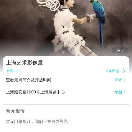


7
上海艺术影像展
0条评论

暂无点评
查看景点简介及开放时间
简介


上海延安路1000号上海展览中心
地图
暂无报价
暂无门票预订，我们正在努力补充