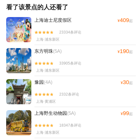
看了该景点的人还看了
409
上海迪士尼度假区
¥
起
23334条评论


上海·浦东新区
190
东方明珠
(5A)
¥
起
33905条评论


上海·浦东新区
30
豫园
(4A)
¥
起
2332条评论


上海·黄浦区
99
上海野生动物园
(5A)
¥
起
18347条评论


上海·浦东新区