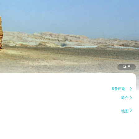

5
0条评论

简介


地图