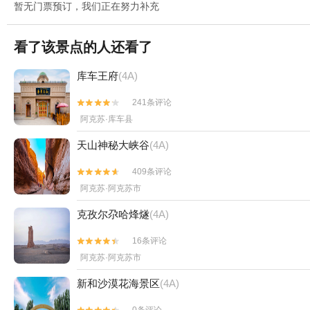
暂无门票预订，我们正在努力补充
看了该景点的人还看了
库车王府
(4A)
241条评论


阿克苏·库车县
天山神秘大峡谷
(4A)
409条评论


阿克苏·阿克苏市
克孜尔尕哈烽燧
(4A)
16条评论


阿克苏·阿克苏市
新和沙漠花海景区
(4A)