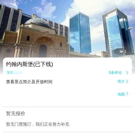


1
约翰内斯堡(已下线)
0条评论

暂无点评
查看景点简介及开放时间
简介


地图
暂无报价
暂无门票预订，我们正在努力补充