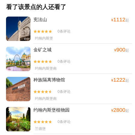
看了该景点的人还看了
1112
宪法山
¥
起
0条评论


约翰内斯堡
900
金矿之城
¥
起
0条评论


约翰内斯堡南
1222
种族隔离博物馆
¥
起
0条评论


约翰内斯堡南
2800
约翰内斯堡植物园
¥
起
0条评论


兰德堡