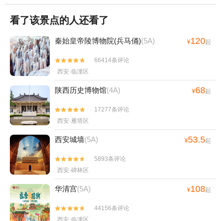
看了该景点的人还看了
120
秦始皇帝陵博物院(兵马俑)
(5A)
¥
起
66414条评论


西安·临潼区
68
陕西历史博物馆
(4A)
¥
起
17277条评论


西安·雁塔区
53.5
西安城墙
(5A)
¥
起
5893条评论


西安·碑林区
108
华清宫
(5A)
¥
起
44156条评论


西安·临潼区