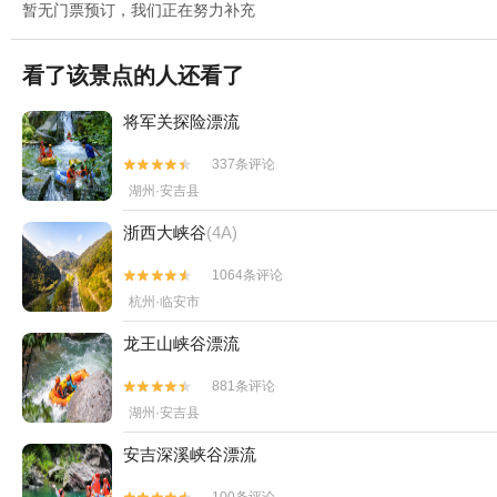
暂无门票预订，我们正在努力补充
看了该景点的人还看了
将军关探险漂流
337条评论


湖州·安吉县
浙西大峡谷
(4A)
1064条评论


杭州·临安市
龙王山峡谷漂流
881条评论


湖州·安吉县
安吉深溪峡谷漂流