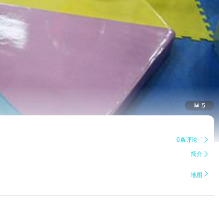

5
0条评论

简介


地图