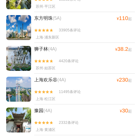
苏州·平江区
110
东方明珠
(5A)
¥
起
33905条评论


上海·浦东新区
38.2
狮子林
(4A)
¥
起
4420条评论


苏州·姑苏区
230
上海欢乐谷
(4A)
¥
起
11495条评论


上海·松江区
30
豫园
(4A)
¥
起
2332条评论


上海·黄浦区