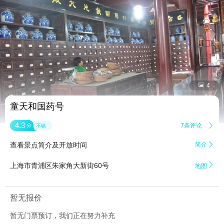


4
童天和国药号
4.3
7条评论

分
不错
查看景点简介及开放时间
简介


上海市青浦区朱家角大新街60号
地图
暂无报价
暂无门票预订，我们正在努力补充