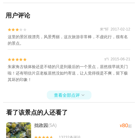
用户评论
米*轩 2017-02-12


这里的景区很漂亮，风景秀丽，这次旅游非常棒，不虚此行，很有名
的景点。
s*i 2015-06-21


朱家角古镇体验还是不错的只是到最后的一个景点，居然很早就关门
啦！还有明信片店老板居然没如约寄送，让人觉得很是不爽，留下极
其坏的印象！
查看全部点评

看了该景点的人还看了
80
拙政园
(5A)
¥
起
13232条评论

