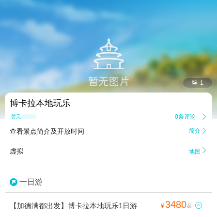


1
博卡拉本地玩乐
0条评论

暂无点评
查看景点简介及开放时间
简介


虚拟
地图
一日游
3480
【加德满都出发】博卡拉本地玩乐1日游

¥
起