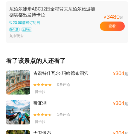
尼泊尔徒步ABC12日全程背夫尼泊尔旅游加
德满都出发博卡拉
3480
¥
起
23:00前可订明日
查看
条件退
无购物
丸来玩去
看了该景点的人还看了
304
古谱特什瓦尔·玛哈德布洞穴
¥
起
0条评论


博卡拉
304
费瓦湖
¥
起
1条评论


博卡拉
304
大卫瀑布
¥
起