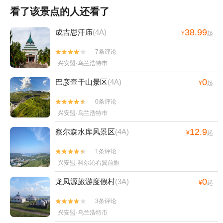
看了该景点的人还看了
38.99
成吉思汗庙
(4A)
¥
起
7条评论


兴安盟·乌兰浩特市
0
巴彦查干山景区
(4A)
¥
起
0条评论


兴安盟·乌兰浩特市
12.9
察尔森水库风景区
(4A)
¥
起
1条评论


兴安盟·科尔沁右翼前旗
0
龙凤源旅游度假村
(3A)
¥
起
3条评论


兴安盟·乌兰浩特市