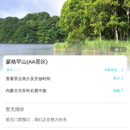


1
蒙格罕山(AA景区)
0条评论

暂无点评
查看景点简介及开放时间
简介


内蒙古兴安科右翼中旗
地图
暂无报价
暂无门票预订，我们正在努力补充