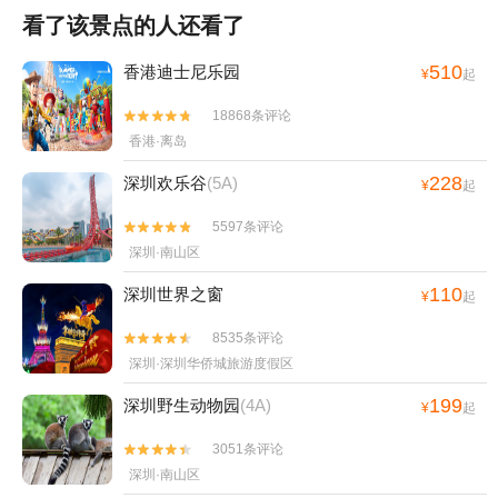
看了该景点的人还看了
510
香港迪士尼乐园
¥
起
18868条评论


香港·离岛
228
深圳欢乐谷
(5A)
¥
起
5597条评论


深圳·南山区
110
深圳世界之窗
¥
起
8535条评论


深圳·深圳华侨城旅游度假区
199
深圳野生动物园
(4A)
¥
起
3051条评论


深圳·南山区