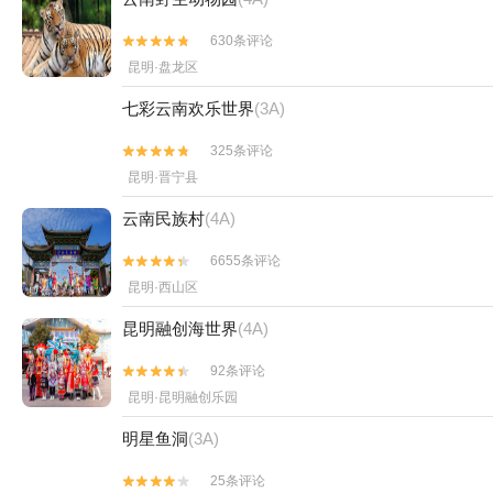
630条评论


昆明·盘龙区
七彩云南欢乐世界
(3A)
325条评论


昆明·晋宁县
云南民族村
(4A)
6655条评论


昆明·西山区
昆明融创海世界
(4A)
92条评论


昆明·昆明融创乐园
明星鱼洞
(3A)
25条评论

