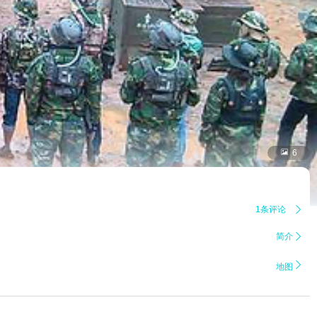

6
1条评论

简介


地图