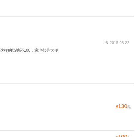
t*8 2015-08-22
样的场地还100，遍地都是大便
130
¥
起
100