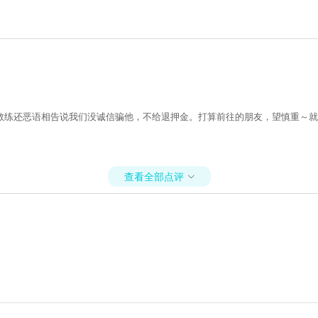
练还恶语相告说我们没诚信骗他，不给退押金。打算前往的朋友，望慎重～就这
查看全部点评
