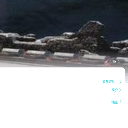

1
0条评论

简介


地图