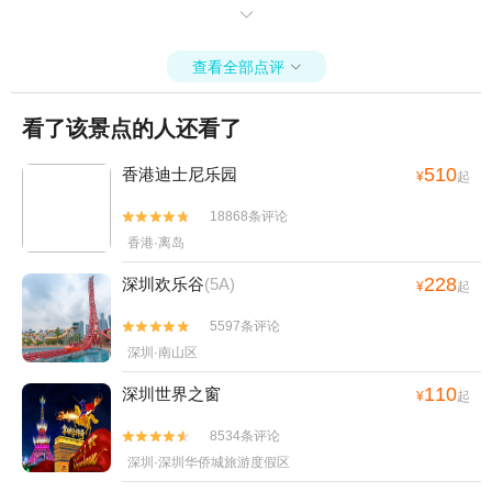
係意外驚喜！團餐雖然唔算豪華，食得舒舒服服。工作人員全程跟進

細心負責，有問題即刻幫手解決，完全唔使擔心。
查看全部点评

看了该景点的人还看了
510
香港迪士尼乐园
¥
起
18868条评论


香港·离岛
228
深圳欢乐谷
(5A)
¥
起
5597条评论


深圳·南山区
110
深圳世界之窗
¥
起
8534条评论


深圳·深圳华侨城旅游度假区