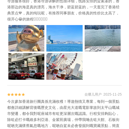
导游服务很好，香港导游讲解的也很详细，线路安排的蛮紧凑的，香
港那边的海是真的漂亮，海水干净，碧蓝碧蓝的，一天逛完了香港经
典景点💙，真的纯玩呢，有推荐同事朋友，价格真的性价比太高了，
很开心😁的旅程👍🏻👍🏻👍🏻
去哪儿用户 2025-11-25


今次參加香港旅行團真係充滿收穫！導遊熱情又專業，每到一個景點
都會詳細講解背後嘅歷史文化，由星光大道嘅電影掌故到太平山嘅城
市變遷，都令我對呢座城市有咗更深層次嘅認識。行程安排夠貼心，
除咗必打卡嘅維多利亞港、金紫荊廣場，仲帶我哋去咗大館、石板街
呢啲充滿懷舊氣息嘅地方，呢啲自駕未必會發掘到嘅寶藏景點，簡直