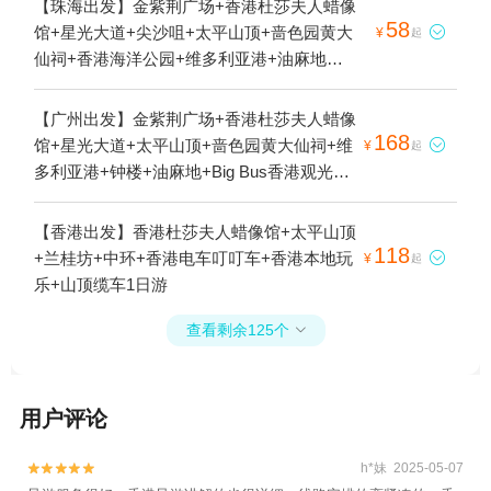
【珠海出发】金紫荆广场+香港杜莎夫人蜡像
58
馆+星光大道+尖沙咀+太平山顶+啬色园黄大

¥
起
仙祠+香港海洋公园+维多利亚港+油麻地
+Big Bus香港观光巴士游+凌霄阁摩天台
428+庙街+中环+天星小轮+砵甸乍街+香港电
【广州出发】金紫荆广场+香港杜莎夫人蜡像
车叮叮车+海港城+香港摩天轮+香港故宫文
168
馆+星光大道+太平山顶+啬色园黄大仙祠+维

¥
起
化博物馆+西九文化区+油麻地果栏+山顶缆
多利亚港+钟楼+油麻地+Big Bus香港观光巴
车1日游
士游+凌霄阁摩天台428+庙街+中环+天星小
轮+砵甸乍街+香港电车叮叮车+香港摩天轮
【香港出发】香港杜莎夫人蜡像馆+太平山顶
+香港故宫文化博物馆+西九文化区+油麻地
118
+兰桂坊+中环+香港电车叮叮车+香港本地玩

¥
起
果栏+山顶缆车+启德体育园1日游
乐+山顶缆车1日游
查看剩余125个

用户评论
h*妹 2025-05-07

