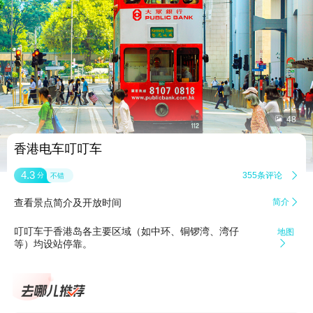


48
香港电车叮叮车
4.3
355条评论

分
不错
查看景点简介及开放时间
简介

叮叮车于香港岛各主要区域（如中环、铜锣湾、湾仔
地图
等）均设站停靠。
