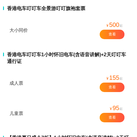
香港电车叮叮车全景游叮叮旗袍套票
500
¥
起
大小同价
查看
香港电车叮叮车1小时怀旧电车(含语音讲解)+2天叮叮车
通行证
155
¥
起
成人票
查看
95
¥
起
儿童票
查看