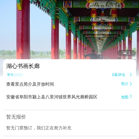


1
湖心书画长廊
0条评论

暂无点评
查看景点简介及开放时间
简介


安徽省阜阳市颍上县八里河镇世界风光廊桥园区
地图
暂无报价
暂无门票预订，我们正在努力补充