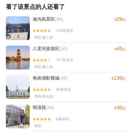
看了该景点的人还看了
29
迪沟风景区
(4A)
¥
起
104条评论


阜阳·颍上县
45
八里河旅游区
(5A)
¥
起
377条评论


阜阳·颍上县
139
焦岗湖影视城
(4A)
¥
起
64条评论


淮南·凤台县
30
明清苑
(4A)
¥
起
0条评论


阜阳