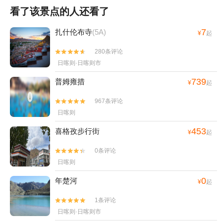
看了该景点的人还看了
7
扎什伦布寺
(5A)
¥
起
280条评论


日喀则·日喀则市
739
普姆雍措
¥
起
967条评论


日喀则
453
喜格孜步行街
¥
起
0条评论


日喀则
0
年楚河
¥
起
1条评论


日喀则·日喀则市