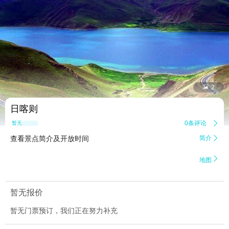


2
日喀则
0条评论

暂无点评
查看景点简介及开放时间
简介


地图
暂无报价
暂无门票预订，我们正在努力补充