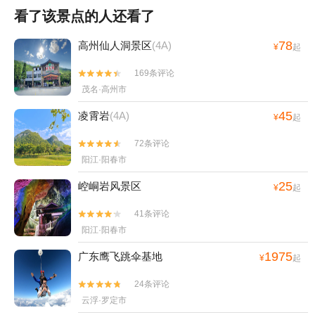
看了该景点的人还看了
78
高州仙人洞景区
(4A)
¥
起
169条评论


茂名·高州市
45
凌霄岩
(4A)
¥
起
72条评论


阳江·阳春市
25
崆峒岩风景区
¥
起
41条评论


阳江·阳春市
1975
广东鹰飞跳伞基地
¥
起
24条评论


云浮·罗定市