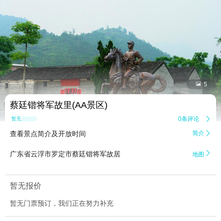


5
蔡廷锴将军故里(AA景区)
0条评论

暂无点评
查看景点简介及开放时间
简介


广东省云浮市罗定市蔡廷锴将军故居
地图
暂无报价
暂无门票预订，我们正在努力补充