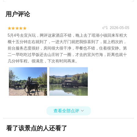
兴竹海国际氡泉+富陶温泉+太湖石窟+宜兴
国家森林公园+隐龙谷·欢喜乐园+宜兴竹海滑
用户评论
雪场+宜兴窑湖小镇+窑湖四季水世界1日游
c*1 2026-05-05


5月4号去宜兴玩，网评这家酒店不错，晚上去了瑶湖小镇回来车程大
概十五分钟左右就到了，一进大厅门就把我惊喜到了，挺上档次的，
前台服务态度很好，房间很大很干净，早餐也不错，住着很安静。第
二一早吃吃过早饭还去山庄转了一圈，才去的宜兴竹海，距离也就十
几分钟车程。很满意，下次有时间再来。
查看全部点评

看了该景点的人还看了