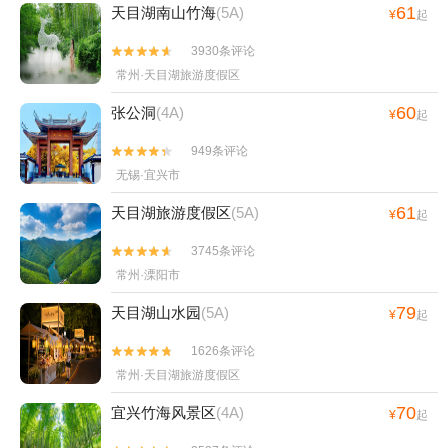
61
天目湖南山竹海
(5A)
¥
起
3930条评论


常州·天目湖旅游度假区
60
张公洞
(4A)
¥
起
949条评论


无锡·宜兴市
61
天目湖旅游度假区
(5A)
¥
起
3745条评论


常州·溧阳市
79
天目湖山水园
(5A)
¥
起
1626条评论


常州·天目湖旅游度假区
70
宜兴竹海风景区
(4A)
¥
起