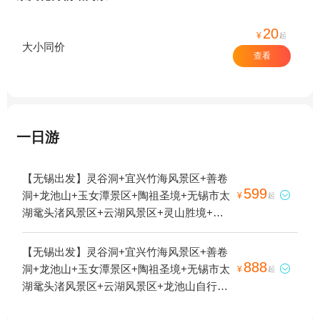
20
¥
起
大小同价
查看
一日游
【无锡出发】灵谷洞+宜兴竹海风景区+善卷
599
洞+龙池山+玉女潭景区+陶祖圣境+无锡市太

¥
起
湖鼋头渚风景区+云湖风景区+灵山胜境+禅
意小镇·拈花湾+佛光祖庭大觉寺+宜兴竹海国
际氡泉+富陶温泉+太湖石窟+宜兴国家森林
【无锡出发】灵谷洞+宜兴竹海风景区+善卷
公园+隐龙谷·欢喜乐园+宜兴竹海滑雪场+宜
888
洞+龙池山+玉女潭景区+陶祖圣境+无锡市太

¥
起
兴窑湖小镇+窑湖四季水世界1日游
湖鼋头渚风景区+云湖风景区+龙池山自行车
公园+禅意小镇·拈花湾+佛光祖庭大觉寺+宜