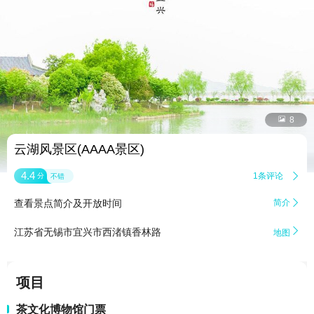


8
云湖风景区(AAAA景区)
4.4
1条评论

分
不错
查看景点简介及开放时间
简介


江苏省无锡市宜兴市西渚镇香林路
地图
项目
茶文化博物馆门票