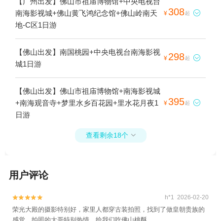
【广州出发】佛山市祖庙博物馆+中央电视台
308
南海影视城+佛山黄飞鸿纪念馆+佛山岭南天

¥
起
地-C区1日游
【佛山出发】南国桃园+中央电视台南海影视
298

¥
起
城1日游
【佛山出发】佛山市祖庙博物馆+南海影视城
395
+南海观音寺+梦里水乡百花园+里水花月夜1

¥
起
日游
查看剩余18个

用户评论
h*1 2026-02-20


荣光大殿的摄影特别好，家里人都穿古装拍照，找到了做皇朝贵族的
感觉。拍照的大哥特别热情，给我们吃佛山桃酥。