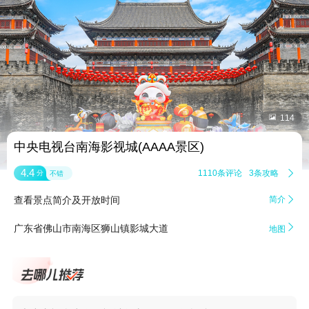


114
中央电视台南海影视城(AAAA景区)
4.4
1110条评论
3条攻略

分
不错
查看景点简介及开放时间
简介


广东省佛山市南海区狮山镇影城大道
地图