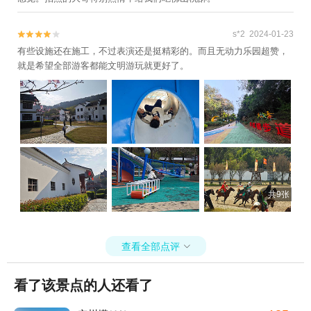
s*2 2024-01-23


有些设施还在施工，不过表演还是挺精彩的。而且无动力乐园超赞，
就是希望全部游客都能文明游玩就更好了。
共9张
查看全部点评

看了该景点的人还看了