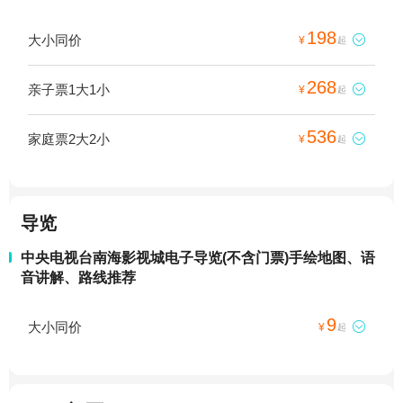
198
大小同价

¥
起
268
亲子票1大1小

¥
起
536
家庭票2大2小

¥
起
导览
中央电视台南海影视城电子导览(不含门票)手绘地图、语
音讲解、路线推荐
9
大小同价

¥
起