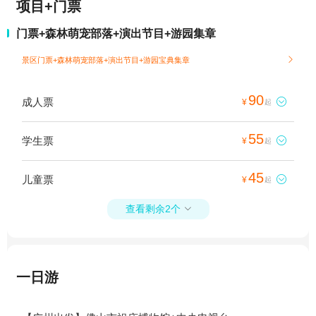
项目+门票
门票+森林萌宠部落+演出节目+游园集章
景区门票+森林萌宠部落+演出节目+游园宝典集章

90
成人票

¥
起
55
学生票

¥
起
45
儿童票

¥
起
查看剩余2个

一日游