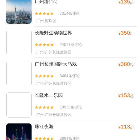
135
广州塔
(4A)
¥
起
7314条评论


广州·海珠区
350
长隆野生动物世界
¥
起
24077条评论


广州·广州长隆度假区
380
广州长隆国际大马戏
¥
起
8484条评论


广州·广州长隆度假区
153
长隆水上乐园
¥
起
10938条评论


广州·广州长隆度假区
113
珠江夜游
¥
起
2894条评论

