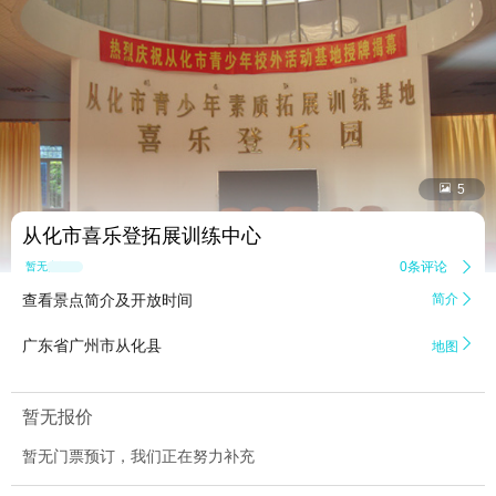


5
从化市喜乐登拓展训练中心
0条评论

暂无点评
查看景点简介及开放时间
简介


广东省广州市从化县
地图
暂无报价
暂无门票预订，我们正在努力补充