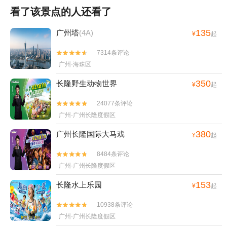
看了该景点的人还看了
135
广州塔
(4A)
¥
起
7314条评论


广州·海珠区
350
长隆野生动物世界
¥
起
24077条评论


广州·广州长隆度假区
380
广州长隆国际大马戏
¥
起
8484条评论


广州·广州长隆度假区
153
长隆水上乐园
¥
起
10938条评论


广州·广州长隆度假区