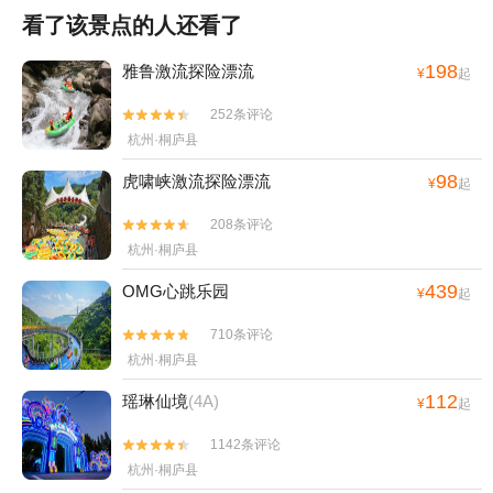
看了该景点的人还看了
198
雅鲁激流探险漂流
¥
起
252条评论


杭州·桐庐县
98
虎啸峡激流探险漂流
¥
起
208条评论


杭州·桐庐县
439
OMG心跳乐园
¥
起
710条评论


杭州·桐庐县
112
瑶琳仙境
(4A)
¥
起
1142条评论


杭州·桐庐县