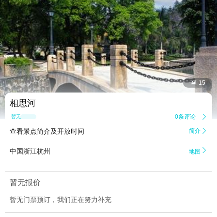


15
相思河
0条评论

暂无点评
查看景点简介及开放时间
简介


中国浙江杭州
地图
暂无报价
暂无门票预订，我们正在努力补充