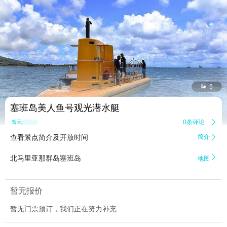


5
塞班岛美人鱼号观光潜水艇
0条评论

暂无点评
查看景点简介及开放时间
简介


北马里亚那群岛塞班岛
地图
暂无报价
暂无门票预订，我们正在努力补充