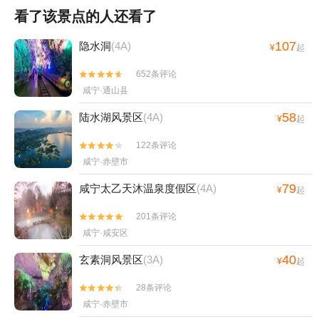
看了该景点的人还看了
107
隐水洞
(4A)
¥
起
652条评论


咸宁·通山县
58
陆水湖风景区
(4A)
¥
起
122条评论


咸宁·赤壁市
79
咸宁太乙天沐温泉度假区
(4A)
¥
起
201条评论


咸宁·咸安区
40
玄素洞风景区
(3A)
¥
起
28条评论


咸宁·赤壁市