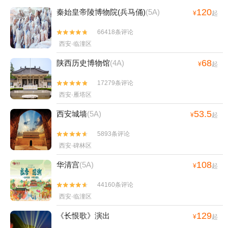
120
秦始皇帝陵博物院(兵马俑)
(5A)
¥
起
66418条评论


西安·临潼区
68
陕西历史博物馆
(4A)
¥
起
17279条评论


西安·雁塔区
53.5
西安城墙
(5A)
¥
起
5893条评论


西安·碑林区
108
华清宫
(5A)
¥
起
44160条评论


西安·临潼区
129
《长恨歌》演出
¥
起