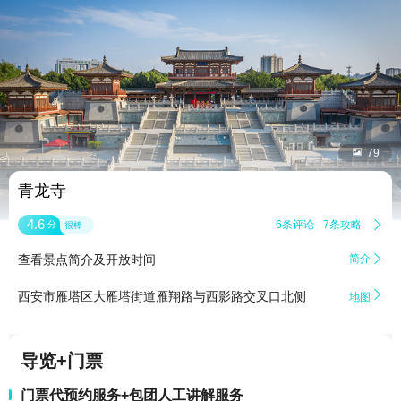


79
青龙寺
4.6
6条评论
7条攻略

分
很棒
查看景点简介及开放时间
简介


西安市雁塔区大雁塔街道雁翔路与西影路交叉口北侧
地图
导览+门票
门票代预约服务+包团人工讲解服务