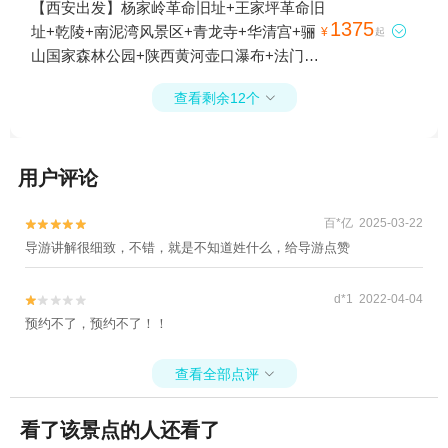
陵博物馆+西安碑林博物馆+陕西历史博物馆
【西安出发】杨家岭革命旧址+王家坪革命旧
陪葬坑2日游
+西安城墙+回民街+大雁塔北广场+《长恨
1375
址+乾陵+南泥湾风景区+青龙寺+华清宫+骊

¥
起
歌》演出+广仁寺+老西安博物馆+小雁塔(荐
山国家森林公园+陕西黄河壶口瀑布+法门文
福寺)+卧龙寺+大唐不夜城+书院门+钟鼓楼广
化景区+大雁塔+秦始皇帝陵博物院(兵马
场+合十舍利塔+西安事变旧址五间厅
查看剩余12个

俑)+枣园革命旧址+华山+大兴善寺+茂陵博物
+《12.12》西安事变演出+《驼铃传奇》秀+
馆+西安碑林博物馆+陕西历史博物馆+西安
《复活的军团》演出+秦始皇兵马俑一号陪葬
城墙+回民街+大雁塔北广场+《长恨歌》演
坑+秦兵马俑三号坑遗址+陕西考古博物馆
用户评论
出+广仁寺+老西安博物馆+小雁塔遗址公园
+黄帝陵轩辕庙5日游
+卧龙寺+大唐不夜城+书院门+钟鼓楼广场
+《12.12》西安事变演出+永兴坊+《驼铃传
百*亿 2025-03-22


奇》秀+西安千古情+《复活的军团》演出
导游讲解很细致，不错，就是不知道姓什么，给导游点赞
+陕西考古博物馆+黄帝陵轩辕庙+大慈恩寺7
日游
d*1 2022-04-04


预约不了，预约不了！！
查看全部点评

看了该景点的人还看了