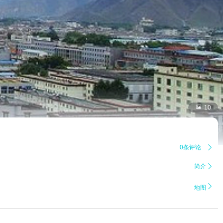

10
0条评论

简介


地图