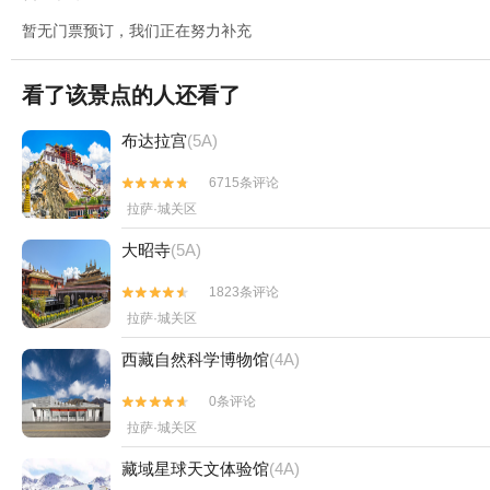
暂无门票预订，我们正在努力补充
看了该景点的人还看了
布达拉宫
(5A)
6715条评论


拉萨·城关区
大昭寺
(5A)
1823条评论


拉萨·城关区
西藏自然科学博物馆
(4A)
0条评论


拉萨·城关区
藏域星球天文体验馆
(4A)