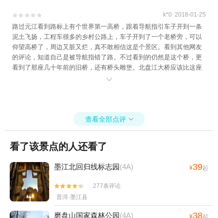
k*0 2018-01-25


路过元江看到路标上有个世界第一高桥，跟着导航指引车子开到一条
泥土飞扬，工程车很多的乡村公路上，车子开到了一个老桥旁，可以
仰望高桥了，周边又脏又烂，真不敢相信这是个景区。看到其他网友
的评论，知道自己是被导航指错了路。不过看到的仍然是这个桥，更
看到了那座几十年前的旧桥，还有桥头雕堡。北盘江大桥应该比这座
桥漂亮多了，那才是世界第一高桥吧。

查看全部点评

看了该景点的人还看了
39
墨江北回归线标志园
(4A)
¥
起