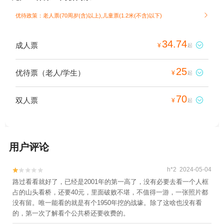
优待政策：老人票(70周岁(含)以上),儿童票(1.2米(不含)以下)

34.74
成人票

¥
起
25
优待票（老人/学生）

¥
起
70
双人票

¥
起
用户评论
h*2 2024-05-04


路过看看就好了，已经是2001年的第一高了，没有必要去看一个人框
占的山头看桥，还要40元，里面破败不堪，不值得一游，一张照片都
没有留。唯一能看的就是有个1950年挖的战壕。除了这啥也没有看
的，第一次了解看个公共桥还要收费的。