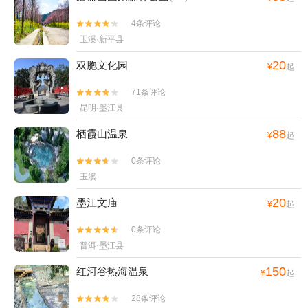
277条评论


普洱·墨江县
38
磨盘山国家森林公园
(4A)
¥
起
4条评论


玉溪·新平县
20
双胞文化园
¥
起
71条评论


昆明·墨江县
88
栖霞山温泉
¥
起
0条评论


玉溪
20
墨江文庙
¥
起
0条评论


普洱·墨江县