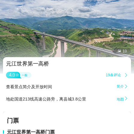


10
元江世界第一高桥
4.0
19条评论

分
一般
查看景点简介及开放时间
简介


地处国道213线高速公路旁，离县城3.8公里
地图
门票
元江世界第一高桥门票