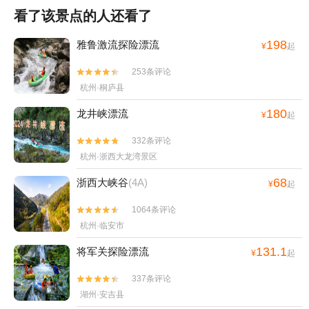
看了该景点的人还看了
198
雅鲁激流探险漂流
¥
起
253条评论


杭州·桐庐县
180
龙井峡漂流
¥
起
332条评论


杭州·浙西大龙湾景区
68
浙西大峡谷
(4A)
¥
起
1064条评论


杭州·临安市
131.1
将军关探险漂流
¥
起
337条评论


湖州·安吉县