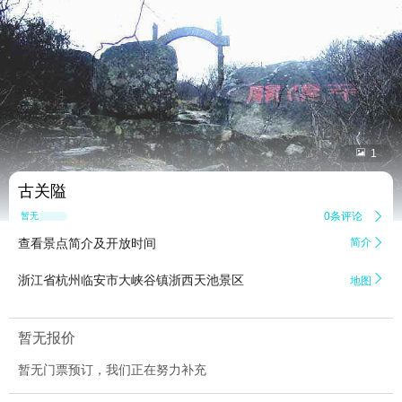


1
古关隘
0条评论

暂无点评
查看景点简介及开放时间
简介


浙江省杭州临安市大峡谷镇浙西天池景区
地图
暂无报价
暂无门票预订，我们正在努力补充