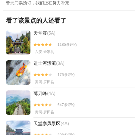
暂无门票预订，我们正在努力补充
看了该景点的人还看了
天堂寨
(5A)
1185条评论


六安·金寨县
进士河漂流
(3A)
175条评论


黄冈·罗田县
薄刀峰
(4A)
647条评论


黄冈·罗田县
天堂寨风景区
(4A)