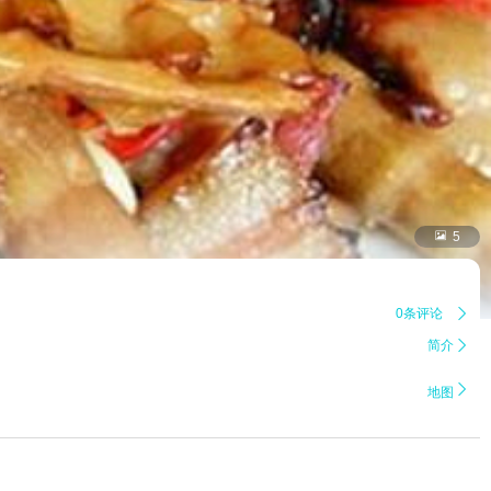

5
0条评论

简介


地图