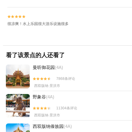


很凉爽！水上乐园很大游乐设施很多
看了该景点的人还看了
曼听御花园
(4A)
7868条评论


西双版纳·景洪市
野象谷
(4A)
11304条评论


西双版纳·景洪市
西双版纳傣族园
(4A)