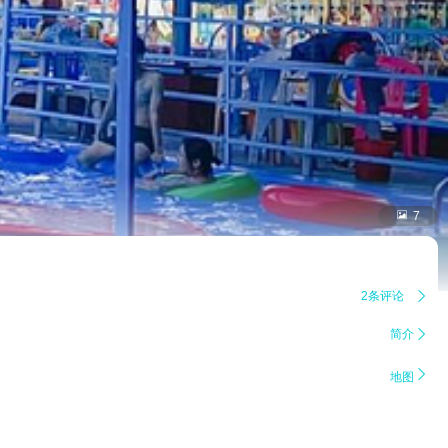

7
2条评论

简介


地图