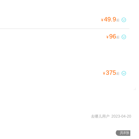
49.9

¥
起
96

¥
起
375

¥
起
去哪儿用户 2023-04-20
共8张