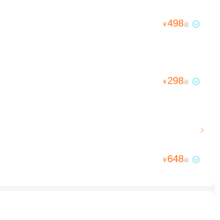
498

¥
起
298

¥
起

648

¥
起