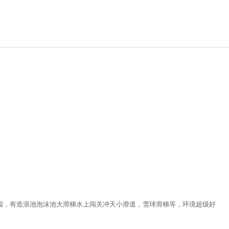
园，有造浪池泡沫池大滑梯水上闯关冲天小滑道，雪球滑梯等，环境超级好