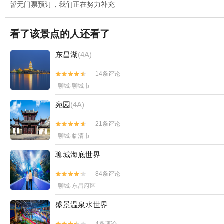
暂无门票预订，我们正在努力补充
看了该景点的人还看了
东昌湖
(4A)
14条评论


聊城·聊城市
宛园
(4A)
21条评论


聊城·临清市
聊城海底世界
84条评论


聊城·东昌府区
盛景温泉水世界