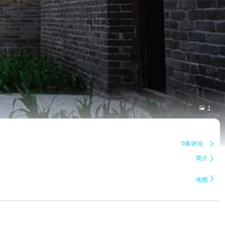

1
0条评论

简介


地图