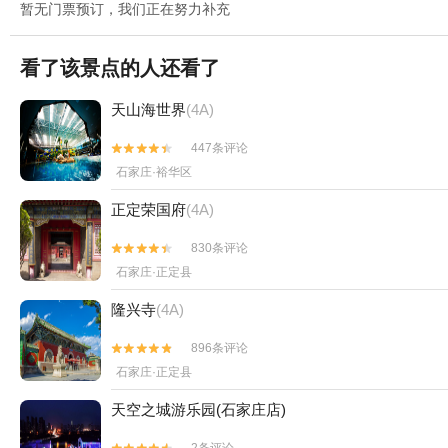
暂无门票预订，我们正在努力补充
看了该景点的人还看了
天山海世界
(4A)
447条评论


石家庄·裕华区
正定荣国府
(4A)
830条评论


石家庄·正定县
隆兴寺
(4A)
896条评论


石家庄·正定县
天空之城游乐园(石家庄店)