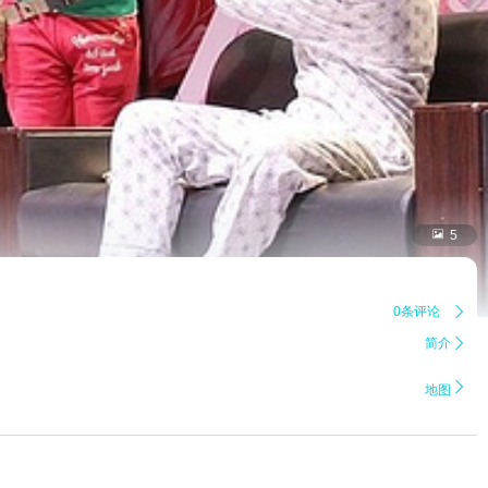

5
0条评论

简介


地图