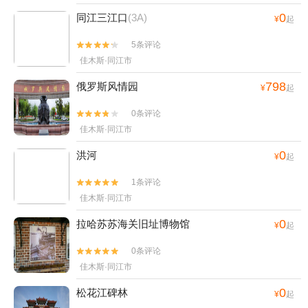
0
同江三江口
(3A)
¥
起
5条评论


佳木斯·同江市
798
俄罗斯风情园
¥
起
0条评论


佳木斯·同江市
0
洪河
¥
起
1条评论


佳木斯·同江市
0
拉哈苏苏海关旧址博物馆
¥
起
0条评论


佳木斯·同江市
0
松花江碑林
¥
起