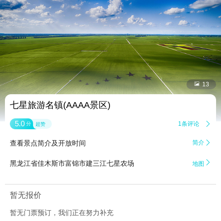


13
七星旅游名镇(AAAA景区)
5.0
1条评论

分
超赞
查看景点简介及开放时间
简介


黑龙江省佳木斯市富锦市建三江七星农场
地图
暂无报价
暂无门票预订，我们正在努力补充