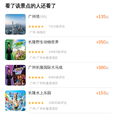
看了该景点的人还看了
135
广州塔
(4A)
¥
起
7313条评论


广州·海珠区
350
长隆野生动物世界
¥
起
24063条评论


广州·广州长隆度假区
380
广州长隆国际大马戏
¥
起
8483条评论


广州·广州长隆度假区
153
长隆水上乐园
¥
起
10835条评论


广州·广州长隆度假区