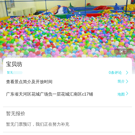


5
宝贝坊
0条评论

暂无点评
查看景点简介及开放时间
简介


广东省天河区花城广场负一层花城汇南区c17铺
地图
暂无报价
暂无门票预订，我们正在努力补充