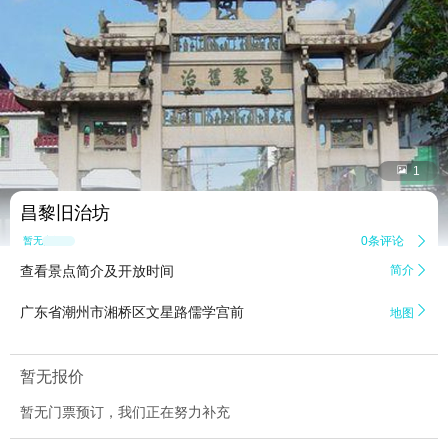


1
昌黎旧治坊
0条评论

暂无点评
查看景点简介及开放时间
简介


广东省潮州市湘桥区文星路儒学宫前
地图
暂无报价
暂无门票预订，我们正在努力补充