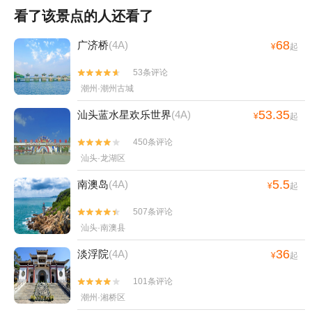
看了该景点的人还看了
68
广济桥
(4A)
¥
起
53条评论


潮州·潮州古城
53.35
汕头蓝水星欢乐世界
(4A)
¥
起
450条评论


汕头·龙湖区
5.5
南澳岛
(4A)
¥
起
507条评论


汕头·南澳县
36
淡浮院
(4A)
¥
起
101条评论


潮州·湘桥区