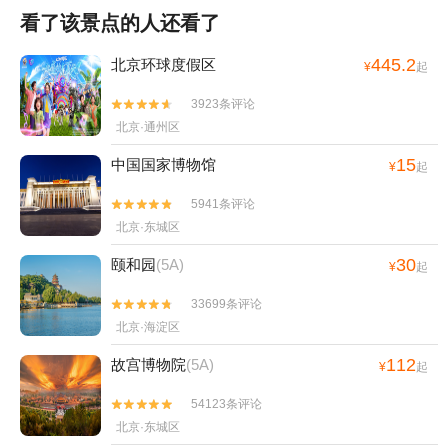
看了该景点的人还看了
445.2
北京环球度假区
¥
起
3923条评论


北京·通州区
15
中国国家博物馆
¥
起
5941条评论


北京·东城区
30
颐和园
(5A)
¥
起
33699条评论


北京·海淀区
112
故宫博物院
(5A)
¥
起
54123条评论


北京·东城区