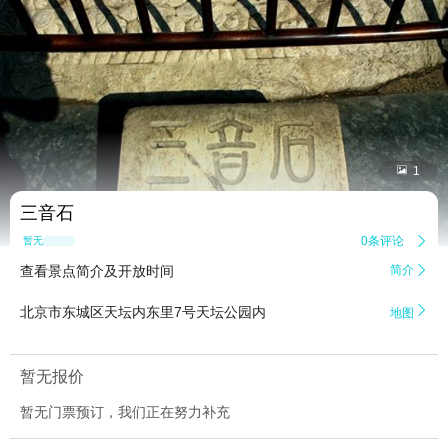


1
三音石
0条评论

暂无点评
查看景点简介及开放时间
简介


北京市东城区天坛内东里7号天坛公园内
地图
暂无报价
暂无门票预订，我们正在努力补充