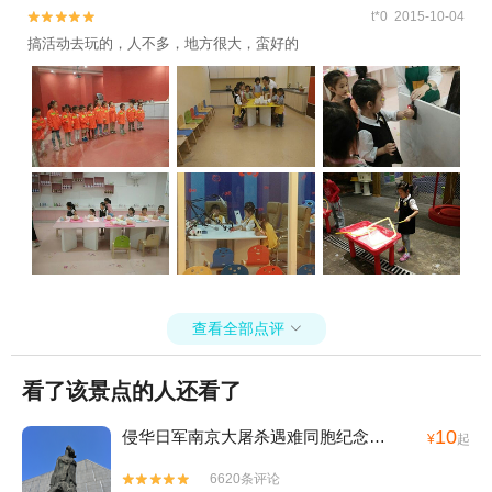
t*0 2015-10-04


搞活动去玩的，人不多，地方很大，蛮好的
查看全部点评

看了该景点的人还看了
10
侵华日军南京大屠杀遇难同胞纪念馆
(4A)
¥
起
6620条评论

