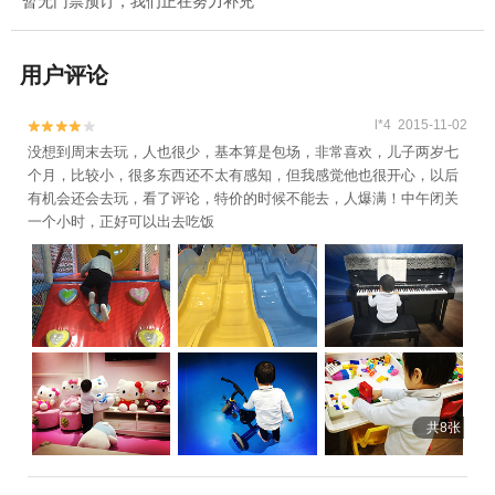
暂无门票预订，我们正在努力补充
用户评论
l*4 2015-11-02


没想到周末去玩，人也很少，基本算是包场，非常喜欢，儿子两岁七
个月，比较小，很多东西还不太有感知，但我感觉他也很开心，以后
有机会还会去玩，看了评论，特价的时候不能去，人爆满！中午闭关
一个小时，正好可以出去吃饭
共8张