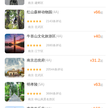
南京·建邺区
66
红山森林动物园
(4A)
¥
起
2143条评论


南京·玄武区
40
牛首山文化旅游区
(4A)
¥
起
2680条评论


南京·江宁区
31.2
南京总统府
(4A)
¥
起
20544条评论


南京·玄武区
63
明孝陵
(5A)
¥
起
3684条评论


南京·钟山风景名胜区