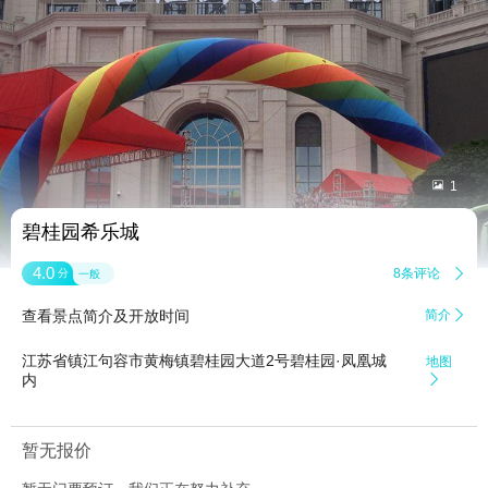


1
碧桂园希乐城
4.0
8条评论

分
一般
查看景点简介及开放时间
简介

江苏省镇江句容市黄梅镇碧桂园大道2号碧桂园·凤凰城
地图
内

暂无报价