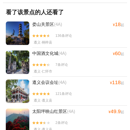
看了该景点的人还看了
18
娄山关景区
(4A)
¥
起
136条评论


遵义·桐梓县
60
中国酒文化城
(4A)
¥
起
7条评论


遵义·仁怀市
118
遵义会议会址
(4A)
¥
起
121条评论


遵义·遵义县
49.9
太阳坪映山红景区
(4A)
¥
起
2条评论


遵义·遵义县