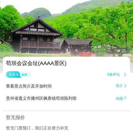


25
苟坝会议会址(AAAA景区)
4.6
0条评论

分
很棒
查看景点简介及开放时间
简介


贵州省遵义市播州区枫香镇苟坝陈列馆
地图
暂无报价
暂无门票预订，我们正在努力补充